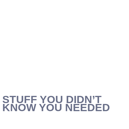
STUFF YOU DIDN’T
KNOW YOU NEEDED