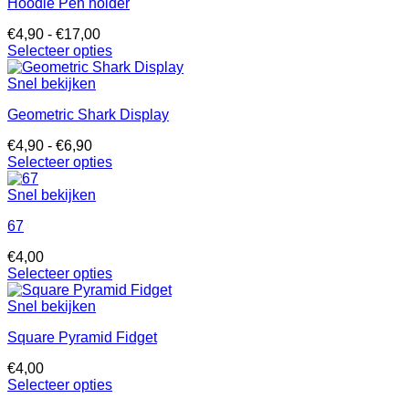
Hoodie Pen holder
meerdere
variaties.
Prijsklasse:
€
4,90
-
€
17,00
Deze
€4,90
Selecteer opties
optie
Dit
tot
kan
product
€17,00
Snel bekijken
gekozen
heeft
worden
Geometric Shark Display
meerdere
op
variaties.
de
Prijsklasse:
€
4,90
-
€
6,90
Deze
productpagina
€4,90
Selecteer opties
optie
Dit
tot
kan
product
€6,90
Snel bekijken
gekozen
heeft
worden
67
meerdere
op
variaties.
de
€
4,00
Deze
productpagina
Selecteer opties
optie
Dit
kan
product
Snel bekijken
gekozen
heeft
worden
Square Pyramid Fidget
meerdere
op
variaties.
de
€
4,00
Deze
productpagina
Selecteer opties
optie
Dit
kan