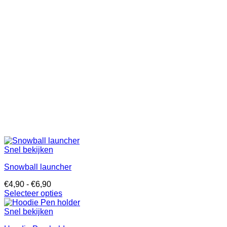
Snel bekijken
Snowball launcher
Prijsklasse:
€
4,90
-
€
6,90
€4,90
Selecteer opties
Dit
tot
product
€6,90
Snel bekijken
heeft