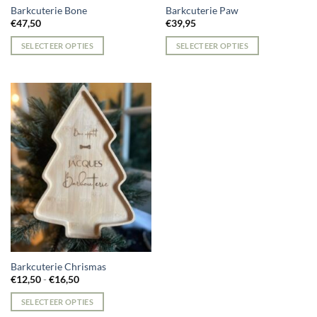
Barkcuterie Bone
Barkcuterie Paw
€
47,50
€
39,95
SELECTEER OPTIES
SELECTEER OPTIES
Dit
product
heeft
meerdere
variaties.
Deze
optie
kan
gekozen
worden
op
de
productpagina
Barkcuterie Chrismas
Prijsklasse:
€
12,50
-
€
16,50
€12,50
tot
SELECTEER OPTIES
€16,50