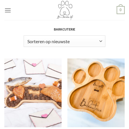
Ga
0
naar
inhoud
BARKCUTERIE