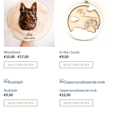
Deze
optie
kan
gekozen
worden
op
de
productpagina
Woodland
In the clouds
Prijsklasse:
€
15,00
-
€
17,50
€
9,50
€15,00
tot
SELECTEER OPTIES
SELECTEER OPTIES
€17,50
Dit
product
heeft
meerdere
Rudolph
Gepersonaliseerde mok
variaties.
€
9,50
€
12,50
Deze
optie
SELECTEER OPTIES
SELECTEER OPTIES
kan
gekozen