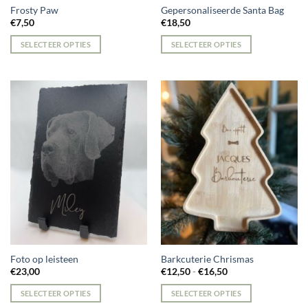
Frosty Paw
Gepersonaliseerde Santa Bag
€
7,50
€
18,50
SELECTEER OPTIES
SELECTEER OPTIES
Foto op leisteen
Barkcuterie Chrismas
Prijsklasse:
€
23,00
€
12,50
-
€
16,50
€12,50
tot
SELECTEER OPTIES
SELECTEER OPTIES
€16,50