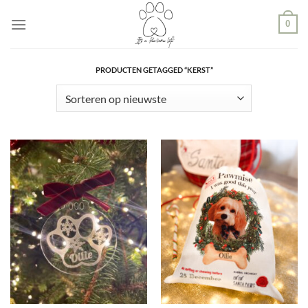
Ga
0
naar
inhoud
PRODUCTEN GETAGGED “KERST”