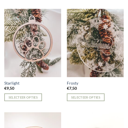
Dit
product
heeft
meerdere
variaties.
Deze
optie
kan
gekozen
worden
op
de
productpagina
Starlight
Frosty
€
9,50
€
7,50
SELECTEER OPTIES
SELECTEER OPTIES
Dit
product
heeft
meerdere
variaties.