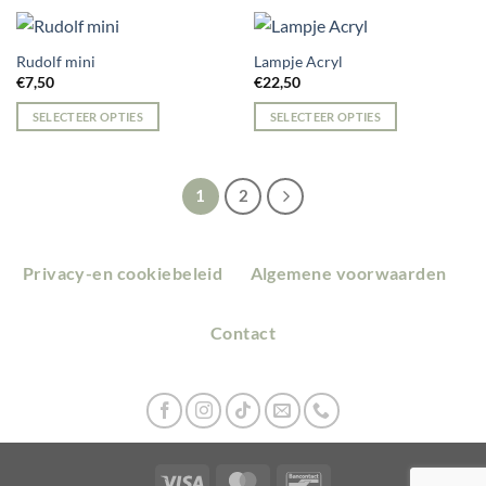
worden
op
Rudolf mini
Lampje Acryl
de
€
7,50
€
22,50
productpagina
SELECTEER OPTIES
SELECTEER OPTIES
1
2
Privacy-en cookiebeleid
Algemene voorwaarden
Contact