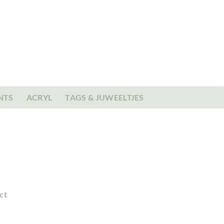
NTS
ACRYL
TAGS & JUWEELTJES
ct