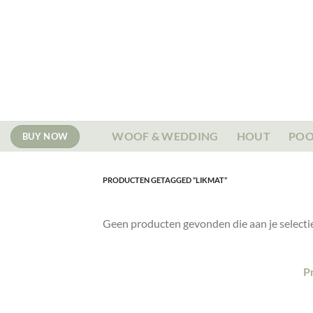
Ga
naar
inhoud
WOOF & WEDDING
HOUT
POO
BUY NOW
PRODUCTEN GETAGGED “LIKMAT”
Geen producten gevonden die aan je selecti
P