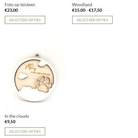
Foto op leisteen
Woodland
Prijsklasse:
€
23,00
€
15,00
-
€
17,50
€15,00
tot
SELECTEER OPTIES
SELECTEER OPTIES
€17,50
Dit
product
heeft
meerdere
variaties.
Deze
optie
kan
gekozen
worden
op
de
productpagina
In the clouds
€
9,50
SELECTEER OPTIES