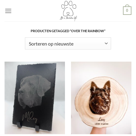
Ga
0
naar
inhoud
PRODUCTEN GETAGGED “OVER THE RAINBOW”