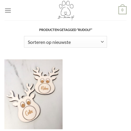
Ga
0
naar
inhoud
PRODUCTEN GETAGGED “RUDOLF”