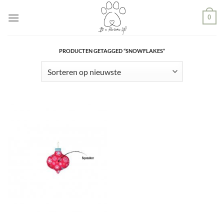
Ga
0
naar
inhoud
PRODUCTEN GETAGGED “SNOWFLAKES”