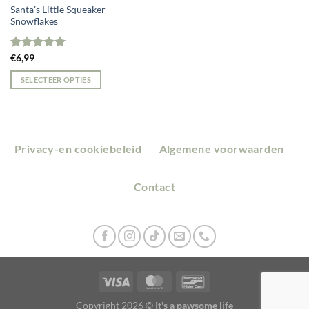
Santa’s Little Squeaker –
Snowflakes
Gewaardeerd
€
6,99
5.00
uit 5
SELECTEER OPTIES
Privacy-en cookiebeleid
Algemene voorwaarden
Contact
Copyright 2026 ©
It's a pawsome life