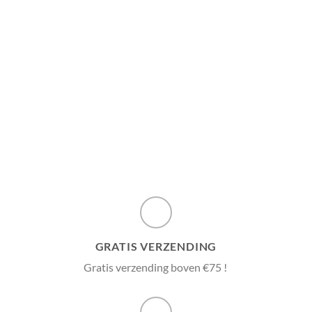
heeft
meerdere
variaties.
Deze
optie
kan
gekozen
worden
op
de
productpagina
GRATIS VERZENDING
Gratis verzending boven €75 !