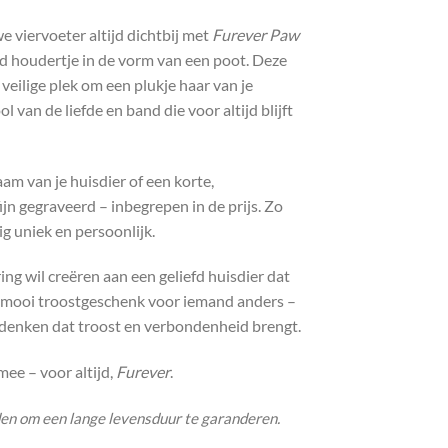
e viervoeter altijd dichtbij met
Furever Paw
 houdertje in de vorm van een poot. Deze
veilige plek om een plukje haar van je
 van de liefde en band die voor altijd blijft
am van je huisdier of een korte,
ijn gegraveerd – inbegrepen in de prijs. Zo
ig uniek en persoonlijk.
ing wil creëren aan een geliefd huisdier dat
en mooi troostgeschenk voor iemand anders –
ndenken dat troost en verbondenheid brengt.
mee – voor altijd,
Furever
.
den om een lange levensduur te garanderen.