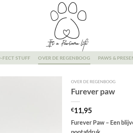
-FECT STUFF
OVER DE REGENBOOG
PAWS & PRESE
OVER DE REGENBOOG
Furever paw
11,95
€
Furever Paw – Een blijv
pootafdruk