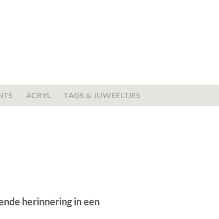
NTS
ACRYL
TAGS & JUWEELTJES
ende herinnering in een