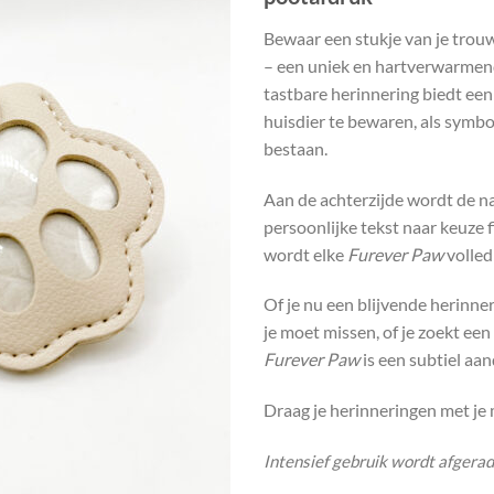
Bewaar een stukje van je trouw
– een uniek en hartverwarmend
tastbare herinnering biedt een 
huisdier te bewaren, als symbool
bestaan.
Aan de achterzijde wordt de na
persoonlijke tekst naar keuze f
wordt elke
Furever Paw
volled
Of je nu een blijvende herinner
je moet missen, of je zoekt e
Furever Paw
is een subtiel aa
Draag je herinneringen met je 
Intensief gebruik wordt afgera