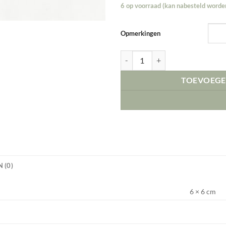
6 op voorraad (kan nabesteld worde
Opmerkingen
Furever paw aantal
TOEVOEGE
 (0)
6 × 6 cm