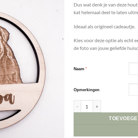
waardering
Dus wat denk je van deze hout
kat helemaal deel te laten uit
Ideaal als origineel cadeautje.
Kies voor deze optie als echt e
de foto van jouw geliefde huisd
*
Naam
Opmerkingen
My peek-a-boo aantal
TOEVOEGE