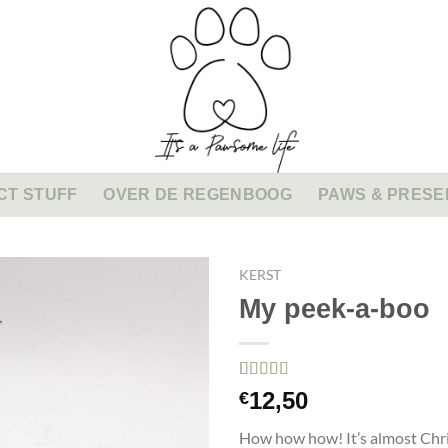
CT STUFF
OVER DE REGENBOOG
PAWS & PRESE
KERST
My peek-a-boo
Gewaardeerd
1
12,50
€
5.00
op 5
gebaseerd
How how how! It’s almost Chris
op
klant