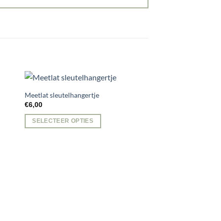
Meetlat sleutelhangertje
€
6,00
SELECTEER OPTIES
Dit
product
heeft
meerdere
variaties.
Deze
optie
kan