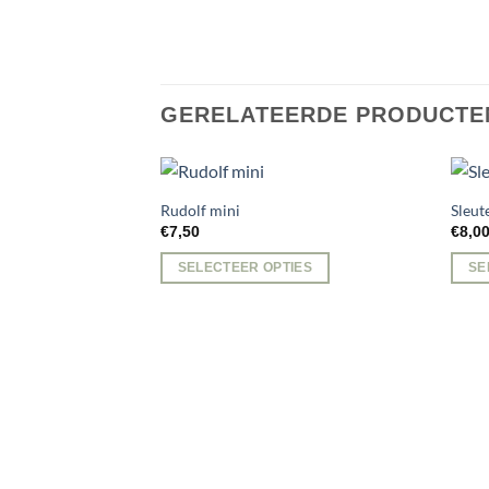
GERELATEERDE PRODUCTE
Rudolf mini
Sleu
€
7,50
€
8,0
SELECTEER OPTIES
SE
Dit
produ
heeft
meer
variat
Deze
optie
kan