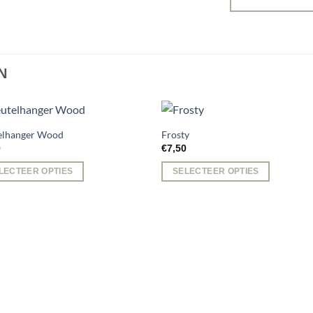
N
telhanger Wood
Frosty
0
€
7,50
LECTEER OPTIES
SELECTEER OPTIES
ct
dere
ies.