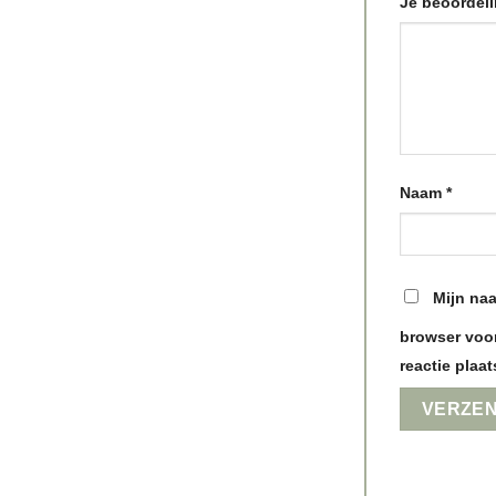
Je beoordel
Naam
*
Mijn naa
browser voor
reactie plaat