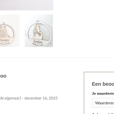
boo
Een beoo
Je waarderi
de eigenaar)
–
december 16, 2025