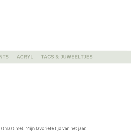
NTS
ACRYL
TAGS & JUWEELTJES
tmastime!! Mijn favoriete tijd van het jaar.