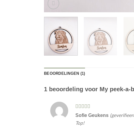
BEOORDELINGEN (1)
1 beoordeling voor
My peek-a-
Gewaardeerd
(geverifieer
Sofie Geukens
5
uit 5
Top!