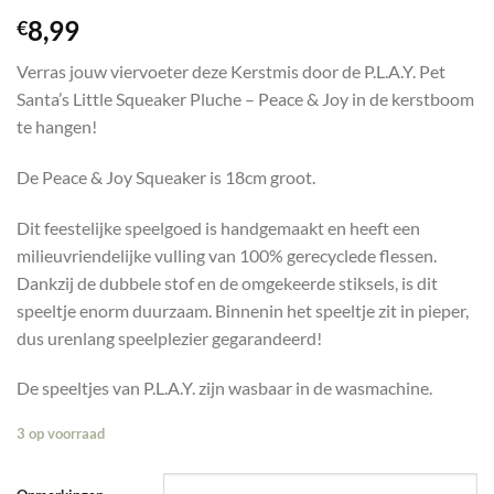
8,99
€
Verras jouw viervoeter deze Kerstmis door de P.L.A.Y. Pet
Santa’s Little Squeaker Pluche – Peace & Joy in de kerstboom
te hangen!
De Peace & Joy Squeaker is 18cm groot.
Dit feestelijke speelgoed is handgemaakt en heeft een
milieuvriendelijke vulling van 100% gerecyclede flessen.
Dankzij de dubbele stof en de omgekeerde stiksels, is dit
speeltje enorm duurzaam. Binnenin het speeltje zit in pieper,
dus urenlang speelplezier gegarandeerd!
De speeltjes van P.L.A.Y. zijn wasbaar in de wasmachine.
3 op voorraad